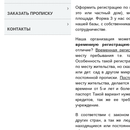
Оформить регистрацию по к
это или частный дом), м
ЗАКАЗАТЬ ПРОПИСКУ
площади. Форма 3 у нас о
нашей базы, с собственник
КОНТАКТЫ
сотрудничестве.
Наша организация мож
временную регистраци
отличие?
Временная регис
месту пребывания т.е. т
Особенность такой регистра
по месту жительства, но ск
или дет. сад в другом мик
постоянной прописки.
Пост
месту жительства, делаетс
времени от 5-и лет и боле
паспорт. Такой вариант нуж
кредитов, так же ее тре
учреждение.
В соответствии с законом
других стран, а так же л
находящиеся или постоянн